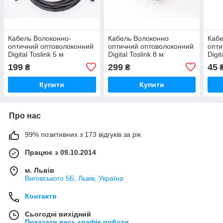
Кабель Волоконно-
Кабель Волоконно
Кабе
оптичний оптоволоконний
оптичний оптоволоконний
опти
Digital Toslink 5 м
Digital Toslink 8 м
Digit
товщиною 4.0 мм для
товщиною 4.0 мм для
тов
199
299
45
₴
₴
підключення звукових
підключення звукових
підк
пристроїв по цифровому
пристроїв по цифровому
прис
Купити
Купити
SPDIF
SPDIF
SPD
Про нас
99% позитивних з 173 відгуків за рік
Працює з 09.10.2014
м. Львів
Виговського 5Б, Львів, Україна
Контакти
Сьогодні вихідний
Показати весь графік роботи