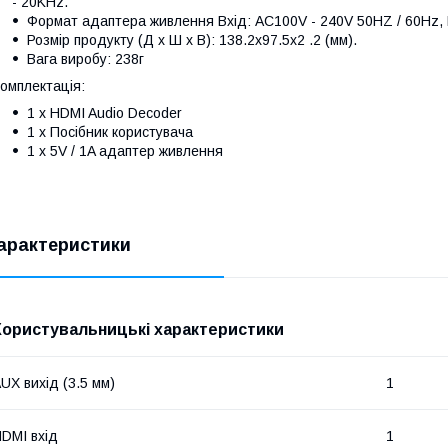
- 20KHz.
Формат адаптера живлення Вхід: AC100V - 240V 50HZ / 60Hz,
Розмір продукту (Д х Ш х В): 138.2x97.5x2 .2 (мм).
Вага виробу: 238г
омплектація:
1 x HDMI Audio Decoder
1 x Посібник користувача
1 x 5V / 1A адаптер живлення
>
арактеристики
Користувальницькі характеристики
UX вихід (3.5 мм)
1
DMI вхід
1