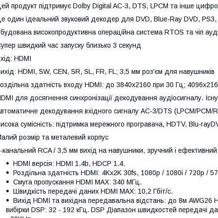
ей продукт підтримує Dolby Digital AC-3, DTS, LPCM та інше циф
е один ідеальний звуковий декодер для DVD, Blue-Ray DVD, PS3, 
будована високопродуктивна операційна система RTOS та чіп ауд
упер швидкий час запуску близько 3 секунд
хід: HDMI
ихід: HDMI, SW, CEN, SR, SL, FR, FL; 3,5 мм роз'єм для навушників
оздільна здатність входу HDMI: до 3840x2160 при 30 Гц; 4096x216
DMI для досягнення синхронізації декодування аудіосигналу. Існ
втоматичне декодування вхідного сигналу AC-3/DTS (LPCM/PCM/R
исока сумісність: підтримка мережного програвача, HDTV, Blu-ra
алий розмір та металевий корпус
-канальний RCA / 3,5 мм вихід на навушники, зручний і ефективний
HDMI версія: HDMI 1.4b, HDCP 1.4.
Роздільна здатність HDMI: 4Kx2K 30fs, 1080p / 1080i / 720p / 576p
Смуга пропускання HDMI MAX: 340 МГц.
Швидкість передачі даних HDMI MAX: 10,2 Гбіт/с.
Вихід HDMI та вихідна передавальна відстань: до 8м AWG26 
вибірки DSP: 32 - 192 кГц. DSP Діапазон швидкостей передачі дан