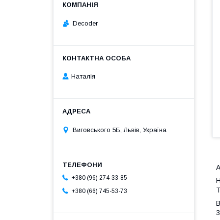
Decoder
Наталія
Виговського 5Б, Львів, Україна
А
+380 (96) 274-33-85
H
Т
+380 (66) 745-53-73
В
3