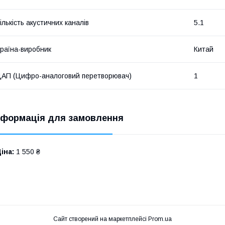
ількість акустичних каналів
5.1
раїна-виробник
Китай
АП (Цифро-аналоговий перетворювач)
1
нформація для замовлення
іна:
1 550 ₴
Сайт створений на маркетплейсі
Prom.ua