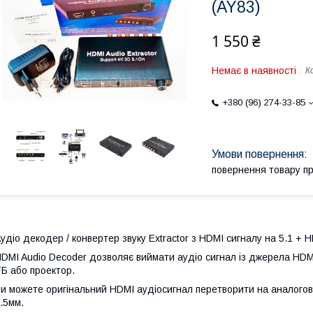
(AY83)
1 550 ₴
Немає в наявності
К
+380 (96) 274-33-85
повернення товару п
удіо декодер / конвертер звуку Extractor з HDMI сигналу на 5.1 + 
DMI Audio Decoder дозволяє виймати аудіо сигнал із джерела HDMI
Б або проектор.
и можете оригінальний HDMI аудіосигнал перетворити на аналогов
.5мм.