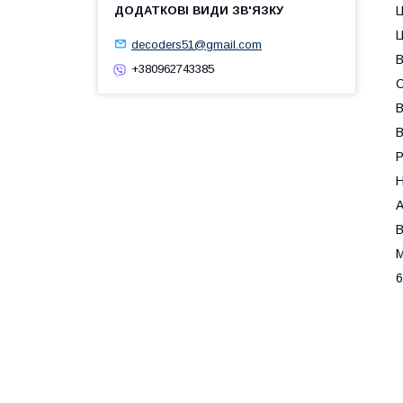
Ц
Ц
decoders51@gmail.com
В
+380962743385
С
В
В
Р
H
А
В
М
6