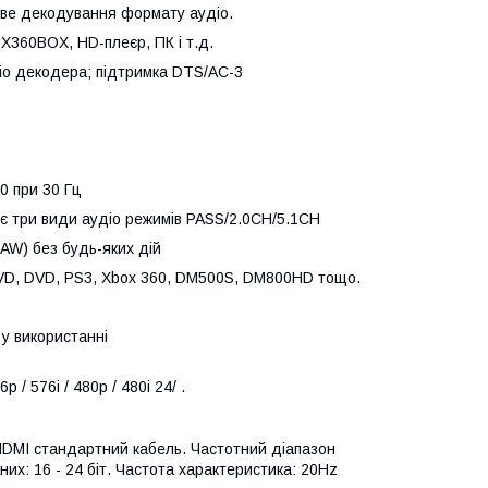
рове декодування формату аудіо.
X360BOX, HD-плеєр, ПК і т.д.
іо декодера; підтримка DTS/AC-3
0 при 30 Гц
ує три види аудіо режимів PASS/2.0CH/5.1CH
AW) без будь-яких дій
yDVD, DVD, PS3, Xbox 360, DM500S, DM800HD тощо.
 у використанні
 / 576i / 480p / 480i 24/ .
HDMI стандартний кабель. Частотний діапазон
их: 16 - 24 біт. Частота характеристика: 20Hz