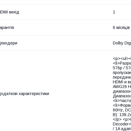
DMI вихід
1
арантія
6 місяців
Декодери
Dolby Dig
<p><ul><
<li>Разре
576p / 57
пропуска
передачи
HDMI и в
AWG26 HD
диапазон
одаткові характеристики
Диапазон
<li>Част
<li>Форм
60Hz, DC
В): 138.2
</p> <p>
Decoder</
/ 1A ада