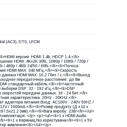
ital (AC3), DTS, LPCM
li>HDMI версия: HDMI 1.4b, HDCP 1.4.</li>
шение HDMI: 4Kx2K 30fs, 1080p / 1080i / 720p /
6i / 480p / 480i 24/50 / 60fs.</li><li>Полоса
ния HDMI MAX: 340 МГц.</li><li>Скорость
 данных HDMI MAX: 10,2 Гбит / с.</li><li>Выход
ыходное передаточное расстояние: до 8м
MI стандартный кабель.</li><li>Частотный
 выборки DSP: 32 - 192 кГц.</li><li>DSP
 скоростей передачи данных: 16 - 24 бит.</li>
отная характеристика: 20Hz - 20KHz.</li>
ат адаптера питания Вход: AC100V - 240V 50HZ /
12V / 1000mA.</li><li>Розмір продукту (Д х Ш х
x97.5x21.2 (мм).</li><li>Вага виробу: 238г</li></ul>
Комплектація: </p> <p><ul><li>1 x HDMI Audio
li><li>1 x Керівництво користувача</li><li>1 x 5V
птер живлення</li></ul></p>