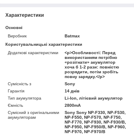
Характеристики
Основні
Виробник
Batmax
Користувальницькі характеристики
Додаткові характеристики
<p>Особливості: Перед
використанням потрібно
«розігнати» акумулятор
хоча б 1-2 рази: повністю
розрядити, потім зробіть
повну зарядку.</p>
Сумісність з
Sony
Гарантія
14 днів
Тип акумулятора
Li-Ion, літієвий акумулятор
Ємність
2800mA
Сумісний з оригінальними
Sony Sony NP-F330, NP-F530,
акумуляторам
NP-F550, NP-F570, NP-F750,
NP-F770, NP-F930, NP-F930/B,
NP-F950, NP-F950/B, NP-F960,
NP-F970, NP-F970/B