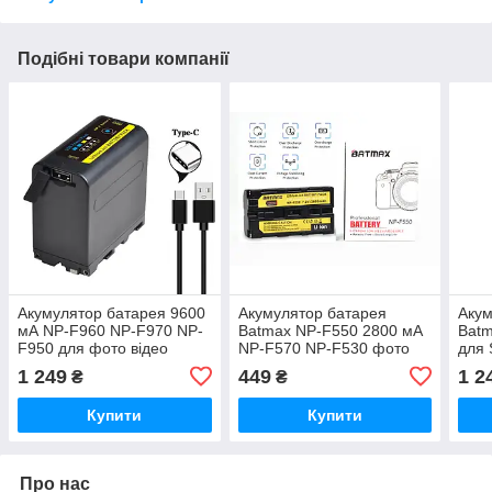
Подібні товари компанії
Акумулятор батарея 9600
Акумулятор батарея
Акум
мА NP-F960 NP-F970 NP-
Batmax NP-F550 2800 мА
Batm
F950 для фото відео
NP-F570 NP-F530 фото
для 
накамерного світла,
накамерне світло ( Batmax
F970
1 249
449
1 2
₴
₴
кільцевих ламп, моніторів
NP-F550/F570)
нака
банк
Купити
Купити
Про нас