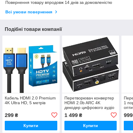
Повернення товару впродовж 14 днів за домовленістю
Всі умови повернення
Подібні товари компанії
Кабель HDMI 2.0 Premium
Перетворювач конвертер
Пере
4K Ultra HD, 5 метрів
HDMI 2.0b ARC 4K
1 по
декодер цифрового аудіо
опти
звуку в оптичний + цифро-
анал
299
1 499
999
₴
₴
аналоговий перетворювач
RCA
Купити
Купити