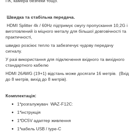
ПК, камера безпеки тощо.
Швидка та стабільна передача.
HDMI Splitter 4k / 60Hz підтримує смугу пропускання 10,2G і
виготовлений із міцного металу для більшої довговічності та
практичності,
швидко розсіює тепло та забезпечує чудову передачу
сигналу.
У разі використання для підключення вхідного та вихідного
стандартного кабелю
HDMI 26AWG (19+1) відстань може досягати 16 метрів. (Вхід
до 8 метрів, вихід до 8 метрів).
Комплектація:
1*розгалужувач WAZ-F12C:
1*інструкція
1*DC5V адаптер живлення
1*кабель USB / type-C