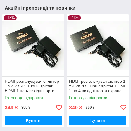
Акційні пропозиції та новинки
–13%
–13%
HDMI розгалужувач спліттер
HDMI-розгалужувач сплітер 1
1 х 4 2K 4K 1080P splitter
х 4 2K 4K 1080P splitter HDMI
HDMI 1 на 4 вихідні порти
1 на 4 вихідні порти екрана
екрану (4K HDMI UHD 1х4)
(4K HDMI UHD 1х4)
Готово до відправки
Готово до відправки
349
349
₴
₴
399 ₴
399 ₴
Купити
Купити