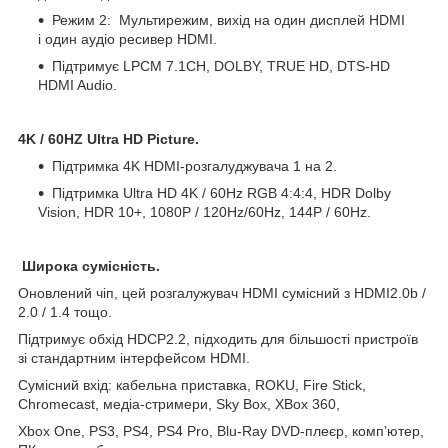
Режим 2: Мультирежим, вихід на один дисплей HDMI
і один аудіо ресивер HDMI.
Підтримує LPCM 7.1CH, DOLBY, TRUE HD, DTS-HD
HDMI Audio.
4K / 60HZ Ultra HD Picture.
Підтримка 4K HDMI-розгалуджувача 1 на 2.
Підтримка Ultra HD 4K / 60Hz RGB 4:4:4, HDR Dolby
Vision, HDR 10+, 1080P / 120Hz/60Hz, 144P / 60Hz.
Широка сумісність.
Оновлений чіп, цей розгалужувач HDMI сумісний з HDMI2.0b /
2.0 / 1.4 тощо.
Підтримує обхід HDCP2.2, підходить для більшості пристроїв
зі стандартним інтерфейсом HDMI.
Сумісний вхід: кабельна приставка, ROKU, Fire Stick,
Chromecast, медіа-стримери, Sky Box, XBox 360,
Xbox One, PS3, PS4, PS4 Pro, Blu-Ray DVD-плеєр, комп’ютер,