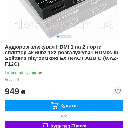
Аудіорозгалужувач HDMI 1 на 2 порти
спліттер 4k 60hz 1x2 розгалужувач HDMI2.0b
Splitter з підтримкою EXTRACT AUDIO (WAZ-
F12C)
Готово до відправки
Роздріб
949
₴
Купити
або
Купити з