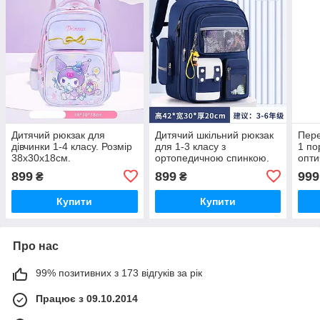
Дитячий рюкзак для
Дитячий шкільний рюкзак
Пере
дівчинки 1-4 класу. Розмір
для 1-3 класу з
1 по
38х30х18см.
ортопедичною спинкою.
опти
анал
899
899
999
₴
₴
Купити
Купити
Про нас
99% позитивних з 173 відгуків за рік
Працює з 09.10.2014