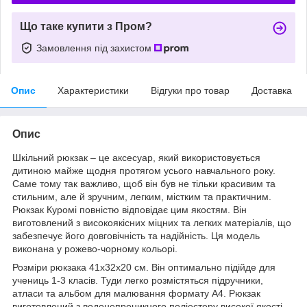
Що таке купити з Пром?
Замовлення під захистом
Опис
Характеристики
Відгуки про товар
Доставка
Опис
Шкільний рюкзак – це аксесуар, який використовується
дитиною майже щодня протягом усього навчального року.
Саме тому так важливо, щоб він був не тільки красивим та
стильним, але й зручним, легким, містким та практичним.
Рюкзак Куромі повністю відповідає цим якостям. Він
виготовлений з високоякісних міцних та легких матеріалів, що
забезпечує його довговічність та надійність. Ця модель
виконана у рожево-чорному кольорі.
Розміри рюкзака 41х32х20 см. Він оптимально підійде для
учениць 1-3 класів. Туди легко розмістяться підручники,
атласи та альбом для малювання формату А4. Рюкзак
виготовлений з водонепроникного поліестеру високої якості,