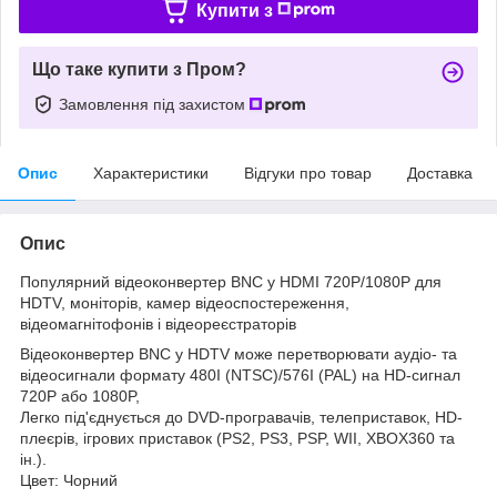
Купити з
Що таке купити з Пром?
Замовлення під захистом
Опис
Характеристики
Відгуки про товар
Доставка
Опис
Популярний відеоконвертер BNC у HDMI 720P/1080P для
HDTV, моніторів, камер відеоспостереження,
відеомагнітофонів і відеореєстраторів
Відеоконвертер BNC у HDTV може перетворювати аудіо- та
відеосигнали формату 480I (NTSC)/576I (PAL) на HD-сигнал
720P або 1080P,
Легко під'єднується до DVD-програвачів, телеприставок, HD-
плеєрів, ігрових приставок (PS2, PS3, PSP, WII, XBOX360 та
ін.).
Цвет: Чорний