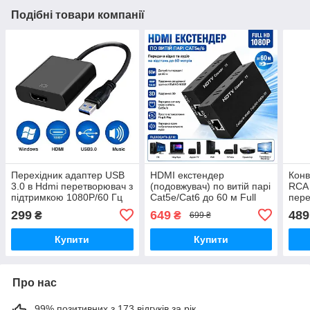
Подібні товари компанії
Перехідник адаптер USB
HDMI екстендер
Конв
3.0 в Hdmi перетворювач з
(подовжувач) по витій парі
RCA 
підтримкою 1080P/60 Гц
Cat5e/Cat6 до 60 м Full
пере
для ПК та ноутбуків
HD 1080P, комплект
комп
299
649
489
₴
₴
699 ₴
передавач і приймач
AV н
VGA 
Купити
Купити
Про нас
99% позитивних з 173 відгуків за рік