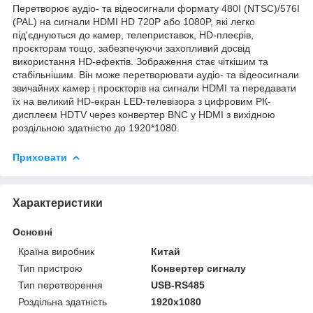
Перетворює аудіо- та відеосигнали формату 480I (NTSC)/576I
(PAL) на сигнали HDMI HD 720P або 1080P, які легко
під'єднуються до камер, телеприставок, HD-плеєрів,
проєкторам тощо, забезпечуючи захопливий досвід
використання HD-ефектів. Зображення стає чіткішим та
стабільнішим. Він може перетворювати аудіо- та відеосигнали
звичайних камер і проєкторів на сигнали HDMI та передавати
їх на великий HD-екран LED-телевізора з цифровим РК-
дисплеєм HDTV через конвертер BNC у HDMI з вихідною
роздільною здатністю до 1920*1080.
Приховати
Характеристики
Основні
Країна виробник
Китай
Тип пристрою
Конвертер сигналу
Тип перетворення
USB-RS485
Роздільна здатність
1920x1080