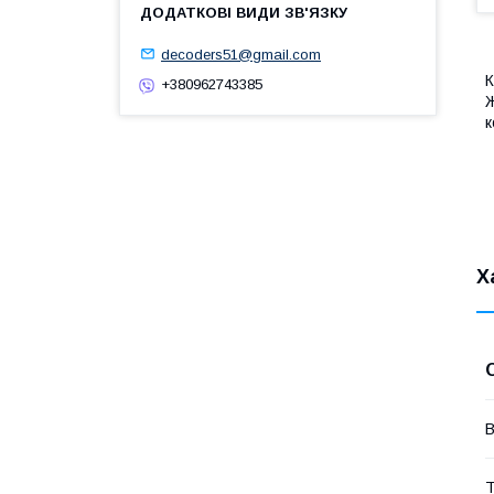
decoders51@gmail.com
К
+380962743385
Ж
к
Х
В
Т