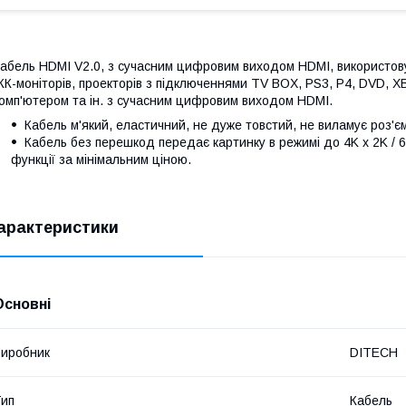
абель HDMI V2.0, з сучасним цифровим виходом HDMI, використову
К-моніторів, проекторів з підключеннями TV BOX, PS3, P4, DVD, 
омп'ютером та ін. з сучасним цифровим виходом HDMI.
Кабель м'який, еластичний, не дуже товстий, не виламує роз'є
Кабель без перешкод передає картинку в режимі до 4K x 2K / 6
функції за мінімальним ціною.
арактеристики
Основні
иробник
DITECH
ип
Кабель