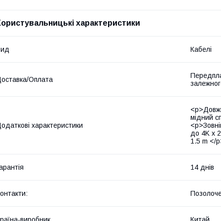
Користувальницькі характеристики
Вид
Кабелі
Передпла
оставка/Оплата
залежногс
<p>Довжи
мідний с
одаткові характеристики
<p>Зовні
до 4K x 
1.5 m </
арантія
14 днів
онтакти:
Позолочен
раїна-виробник
Китай