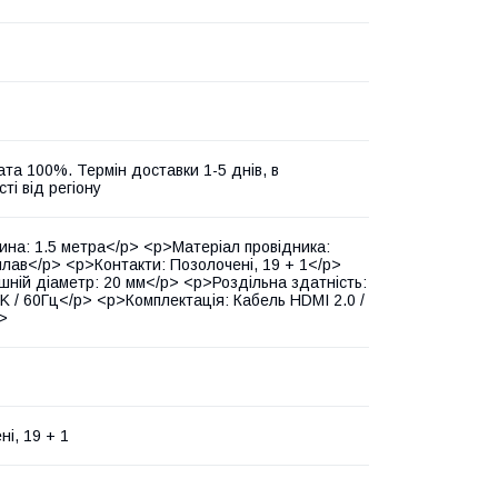
та 100%. Термін доставки 1-5 днів, в
ті від регіону
на: 1.5 метра</p> <p>Матеріал провідника:
плав</p> <p>Контакти: Позолочені, 19 + 1</p>
шній діаметр: 20 мм</p> <p>Роздільна здатність:
2K / 60Гц</p> <p>Комплектація: Кабель HDMI 2.0 /
p>
і, 19 + 1