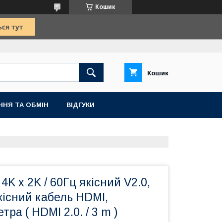
Кошик
Кошик
ННЯ ТА ОБМІН
ВІДГУКИ
4K x 2K / 60Гц якісний V2.0,
існий кабель HDMI,
ра ( HDMI 2.0. / 3 m )